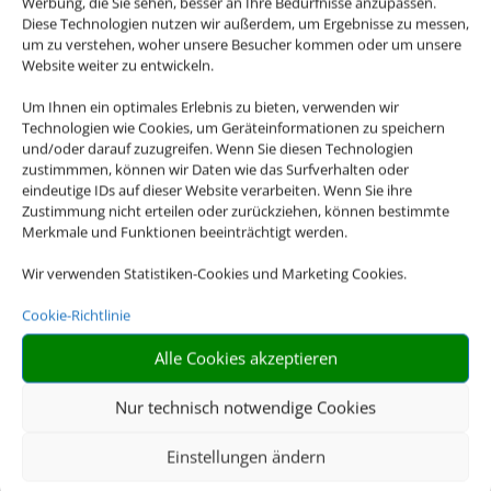
Werbung, die Sie sehen, besser an Ihre Bedürfnisse anzupassen.
Cookies akzeptieren
Diese Technologien nutzen wir außerdem, um Ergebnisse zu messen,
um zu verstehen, woher unsere Besucher kommen oder um unsere
Website weiter zu entwickeln.
Die Abwicklung der Buchung übernimmt Schmetterling
International GmbH & Co.KG im Auftrag des
Um Ihnen ein optimales Erlebnis zu bieten, verwenden wir
Webseiteninhabers.
Technologien wie Cookies, um Geräteinformationen zu speichern
und/oder darauf zuzugreifen. Wenn Sie diesen Technologien
zustimmmen, können wir Daten wie das Surfverhalten oder
eindeutige IDs auf dieser Website verarbeiten. Wenn Sie ihre
Zustimmung nicht erteilen oder zurückziehen, können bestimmte
Merkmale und Funktionen beeinträchtigt werden.
Wir verwenden Statistiken-Cookies und Marketing Cookies.
Cookie-Richtlinie
Alle Cookies akzeptieren
Nur technisch notwendige Cookies
Einstellungen ändern